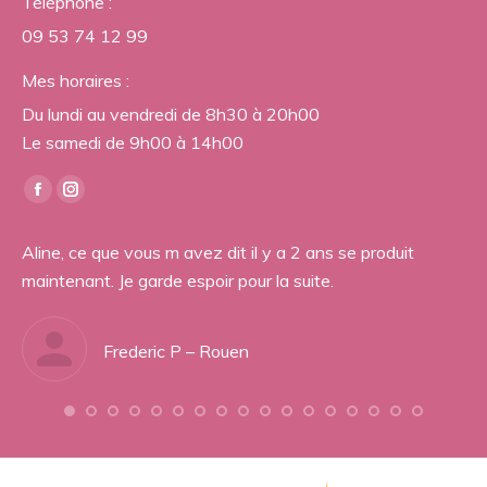
Téléphone :
09 53 74 12 99
Mes horaires :
Du lundi au vendredi de 8h30 à 20h00
Le samedi de 9h00 à 14h00
Trouvez nous sur :
Facebook
Instagram
page
page
 se
Aline, ce que vous m avez dit il y a 2 ans se produit
Je
opens
opens
maintenant. Je garde espoir pour la suite.
tr
in
in
ès
To
new
new
Co
window
window
Frederic P – Rouen
Je