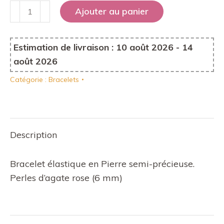
quantité
Ajouter au panier
de
Bracelet
Estimation de livraison : 10 août 2026 - 14
Passion
août 2026
Catégorie :
Bracelets
Description
Bracelet élastique en Pierre semi-précieuse.
Perles d’agate rose (6 mm)