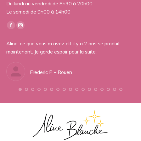
Du lundi au vendredi de 8h30 à 20h00
Le samedi de 9h00 à 14h00
Trouvez nous sur :
Facebook
Instagram
page
page
 se
Aline, ce que vous m avez dit il y a 2 ans se produit
Je
opens
opens
maintenant. Je garde espoir pour la suite.
tr
in
in
ès
To
new
new
Co
window
window
Frederic P – Rouen
Je