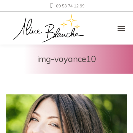
09 53 74 12 99
img-voyance10